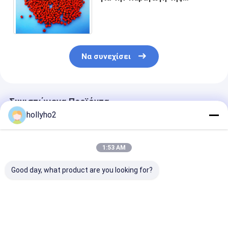
εξώθησης εγχύσεων
φυσήγματος
πολυπροπυλενίου
Να συνεχίσει
Συνιστώμενα Προϊόντα
hollyho2
1:53 AM
Good day, what product are you looking for?
Ευνοϊκή για το
Φυσώντας ρητίνη
Μπλε φύσηγμ
περιβάλλον υψηλή
Masterbatch PP
πολυπροπυλε
δόξα ταινιών
πολυπροπυλενίου
Masterbatch
εγχύσεων
εξώθησης εγχύσεων
ταινιών εξώθ