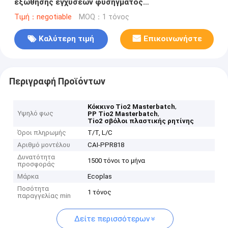
εξώθησης εγχύσεων φυσήγματος
πολυπροπυλενίου
Τιμή：negotiable
MOQ：1 τόνος
Καλύτερη τιμή
Επικοινωνήστε
Περιγραφή Προϊόντων
,
Κόκκινο Tio2 Masterbatch
Υψηλό φως
,
PP Tio2 Masterbatch
Tio2 σβόλοι πλαστικής ρητίνης
Όροι πληρωμής
T/T, L/C
Αριθμό μοντέλου
CAI-PPR818
Δυνατότητα
1500 τόνοι το μήνα
προσφοράς
Μάρκα
Ecoplas
Ποσότητα
1 τόνος
παραγγελίας min
Δείτε περισσότερων