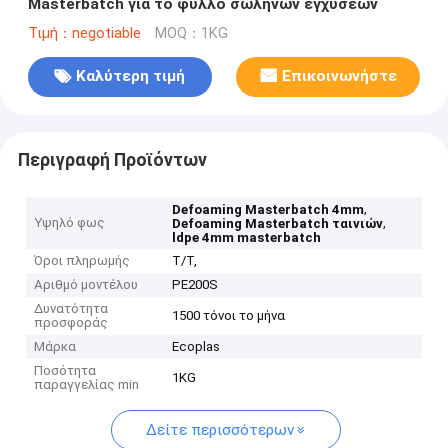
Masterbatch για το φύλλο σωλήνων εγχύσεων
Τιμή：negotiable
MOQ：1KG
Καλύτερη τιμή
Επικοινωνήστε
Περιγραφή Προϊόντων
,
Defoaming Masterbatch 4mm
Υψηλό φως
,
Defoaming Masterbatch ταινιών
ldpe 4mm masterbatch
Όροι πληρωμής
T/T,
Αριθμό μοντέλου
PE200S
Δυνατότητα
1500 τόνοι το μήνα
προσφοράς
Μάρκα
Ecoplas
Ποσότητα
1KG
παραγγελίας min
Δείτε περισσότερων