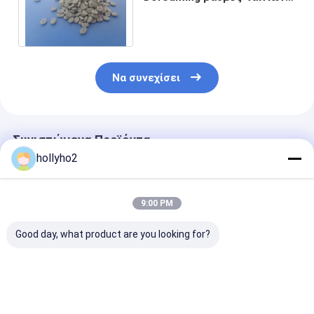
Masterbatch για το φύλλο
σωλήνων εγχύσεων
Να συνεχίσει
Συνιστώμενα Προϊόντα
hollyho2
9:00 PM
Good day, what product are you looking for?
Προσαρμοσμένο
Πρωτότοκο
Masterbatch 
πρόσθετο
συνδυασμό
του αφρισμού 
αποξηρατικό με
αποσφουρίσματος
έλεγχο υγρασί
κόκκινο άνθρακα για
με βάση το
(φορέας LDPE)